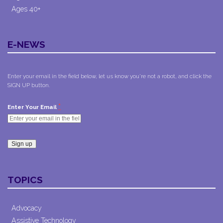
Ages 40+
E-NEWS
Enter your email in the field below, let us know you're not a robot, and click the
SIGN UP button.
*
Enter Your Email
Constant
Contact
TOPICS
Use.
Please
leave
Advocacy
this field
Assistive Technology