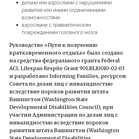
детьми или взрослыми с нарушениями
развития или иными ограниченными
возможностями
взрослыми с травматическим
повреждением головного мозга
Руководство «Пути к получению
кратковременного отдыха» было создано
на средства федерального гранта Federal
ACL Lifespan Respite Grant 90LRLI0010-02-03
и разработано Informing Families, ресурсом
Совета по делам лиц с инвалидностью
вследствие пороков развития штата
Вашингтон (Washington State
Developmental Disabilities Council), при
участии Администрации по делам лиц с
инвалидностью вследствие пороков
развития штата Вашингтон (Washington
State Developmental Disabilities