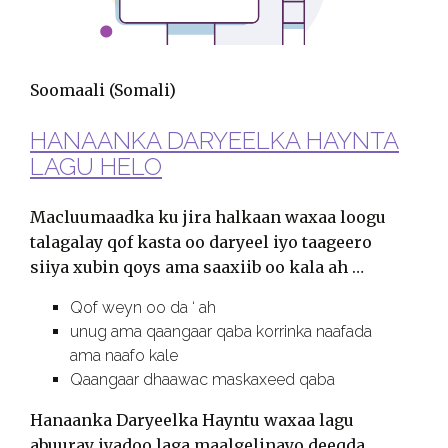
Soomaali (Somali)
HANAANKA DARYEELKA HAYNTA
LAGU HELO
Macluumaadka ku jira halkaan waxaa loogu
talagalay qof kasta oo daryeel iyo taageero
siiya xubin qoys ama saaxiib oo kala ah …
Qof weyn oo da ‘ ah
unug ama qaangaar qaba korrinka naafada
ama naafo kale
Qaangaar dhaawac maskaxeed qaba
Hanaanka Daryeelka Hayntu waxaa lagu
abuuray iyadoo laga maalgelinayo deeqda