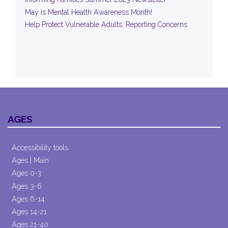
May is Mental Health Awareness Month!
Help Protect Vulnerable Adults: Reporting Concerns
AGES
Accessibility tools
Ages | Main
Ages 0-3
Ages 3-6
Ages 6-14
Ages 14-21
Ages 21-40