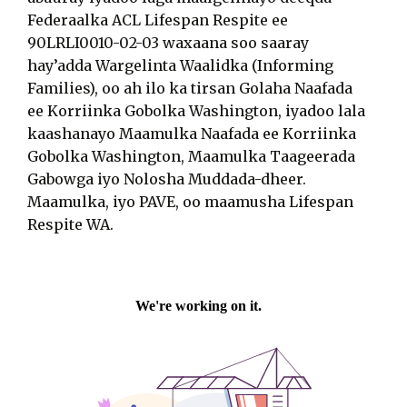
Federaalka ACL Lifespan Respite ee
90LRLI0010-02-03 waxaana soo saaray
hay’adda Wargelinta Waalidka (Informing
Families), oo ah ilo ka tirsan Golaha Naafada
ee Korriinka Gobolka Washington, iyadoo lala
kaashanayo Maamulka Naafada ee Korriinka
Gobolka Washington, Maamulka Taageerada
Gabowga iyo Nolosha Muddada-dheer.
Maamulka, iyo PAVE, oo maamusha Lifespan
Respite WA.